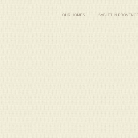
OUR HOMES
SABLET IN PROVENC