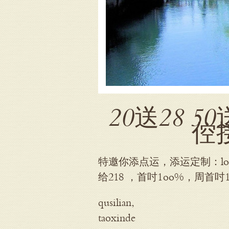
20送28 50
倥接
特邀你添点运，添运定制：long
给218 ，首吋1oo%，周首
qusilian,
taoxinde