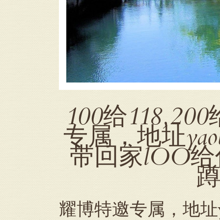
100给118,
专属，地址yao
带回家lOO给
耀博特邀专属，地址ya