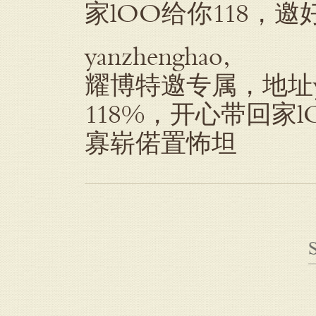
家lOO给你118，
yanzhenghao,
耀博特邀专属，地址ya
118%，开心带回家
寡崭偌置怖坦