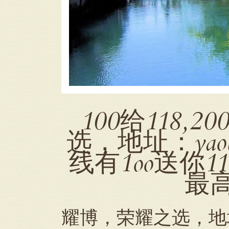
100给118,
选，地址：yao
线有1oo送你1
最高
耀博，荣耀之选，地址