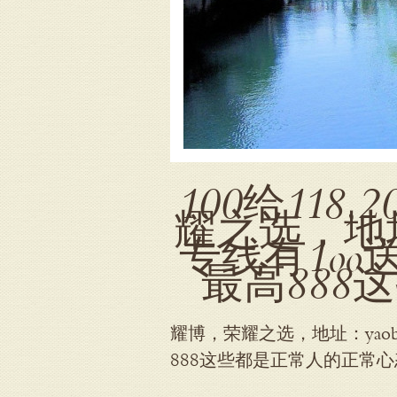
100给118
耀之选，地址
专线有1oo
最高88
耀博，荣耀之选，地址：yaob
888这些都是正常人的正常