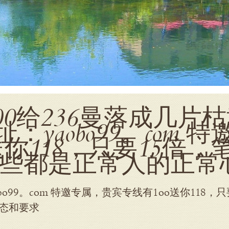
,200给236曼落成几
：yaobo99。com 
送你118，只要15倍，
8这些都是正常人的正常
o99。com 特邀专属，贵宾专线有1oo送你118，
心态和要求