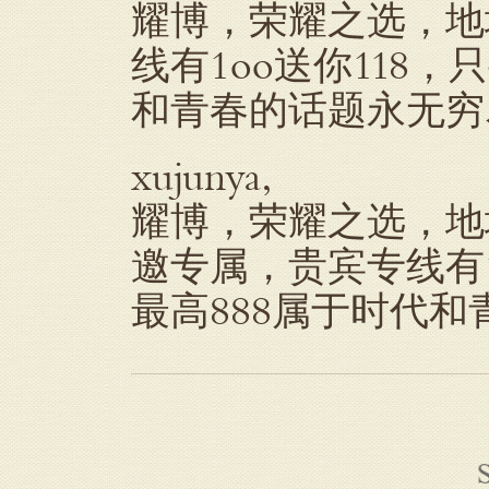
耀博，荣耀之选，地址
线有1oo送你118，
和青春的话题永无穷
xujunya,
耀博，荣耀之选，地址：
邀专属，贵宾专线有1
最高888属于时代