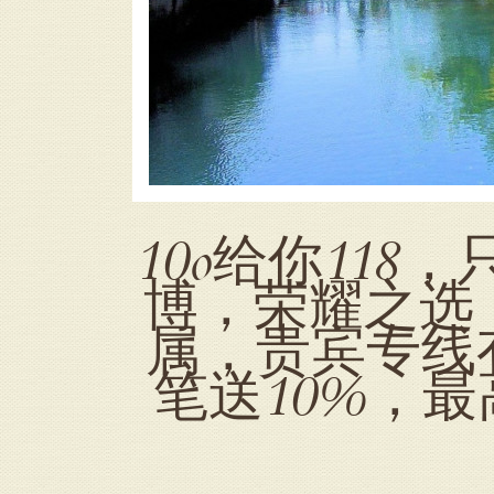
10o给你118
博，荣耀之选，地
属，贵宾专线有
笔送10%，最