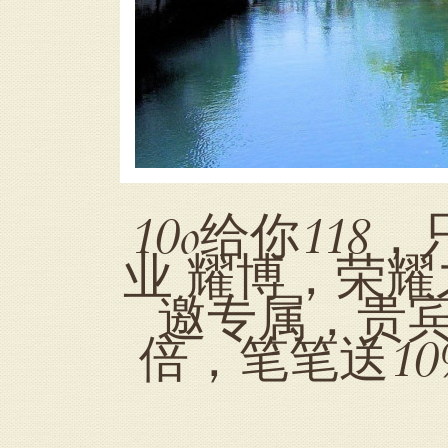
10o给你11
业 耀博，荣耀之
邀专属，贵宾专
倍，笔笔送10