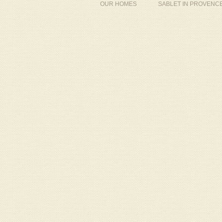
OUR HOMES
SABLET IN PROVENC