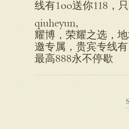
线有1oo送你118，
qiuheyun,
耀博，荣耀之选，地址：
邀专属，贵宾专线有1
最高888永不停歇