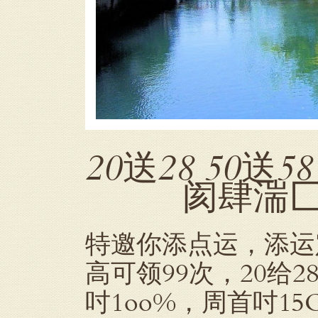
20送28 50送5
阂肆湍匚蜒指
特邀你添点运，添运定制
高可领99次，20给28
吋1oo%，周首吋1