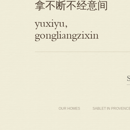
拿不断不经意间
yuxiyu,
gongliangzixin
OUR HOMES
SABLET IN PROVENC