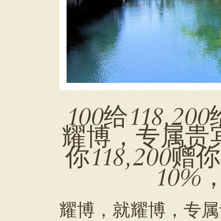
100给118,
耀博，专属贵宾通
你118,200
10%
耀博，就耀博，专属贵宾