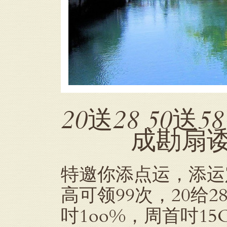
20送28 50送5
成勘扇诿允
特邀你添点运，添运定制
高可领99次，20给28
吋1oo%，周首吋1