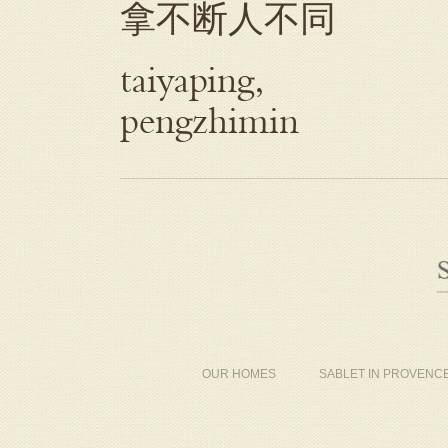
拿不断人不同
taiyaping,
pengzhimin
OUR HOMES
SABLET IN PROVENC