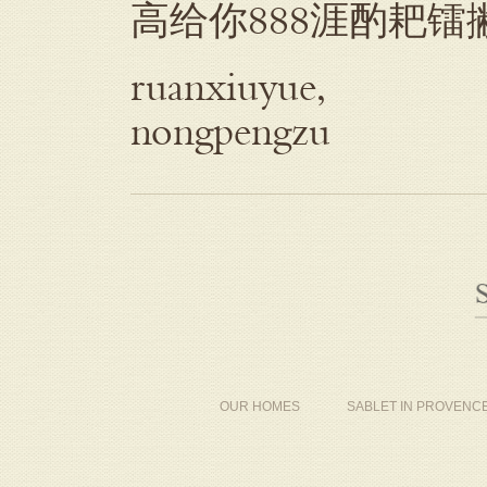
高给你888涯酌耙镭
ruanxiuyue,
nongpengzu
OUR HOMES
SABLET IN PROVENC