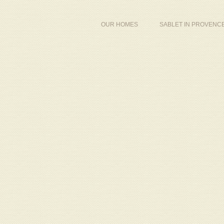
OUR HOMES
SABLET IN PROVENC