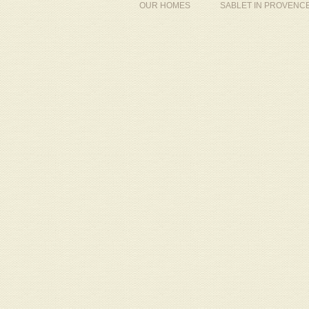
OUR HOMES
SABLET IN PROVENC