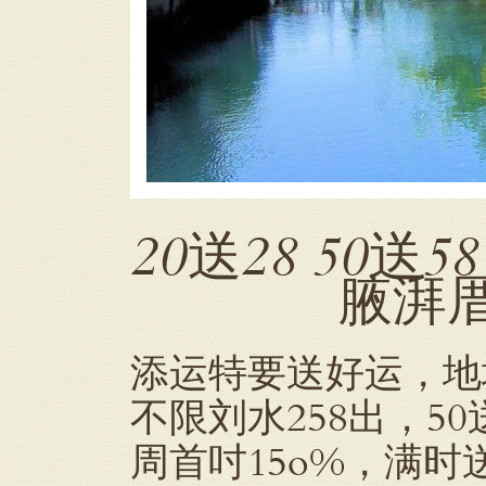
20送28 50送5
腋湃厝湛
添运特要送好运，地址：l
不限刘水258出，50送5
周首吋15o%，满时送