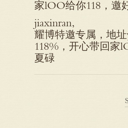
家lOO给你118，
jiaxinran,
耀博特邀专属，地址ya
118%，开心带回家
夏碌