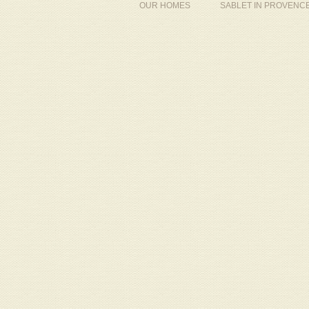
OUR HOMES
SABLET IN PROVENC