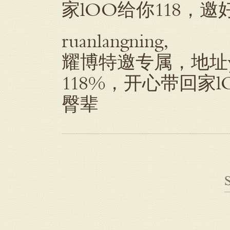
家lOO给你118，
ruanlangning,
耀博特邀专属，地址ya
118%，开心带回家
臀辈