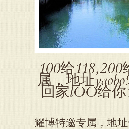
100给118,
属，地址yaob
回家lOO给你
耀博特邀专属，地址ya