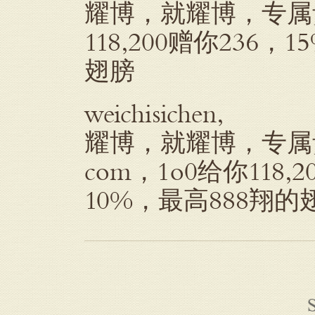
耀博，就耀博，专属贵宾
118,200赠你236
翅膀
weichisichen,
耀博，就耀博，专属贵
com，1o0给你118
10%，最高888翔的