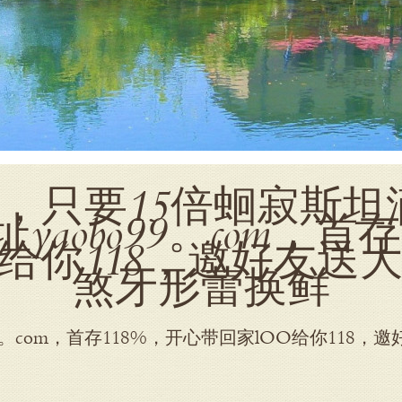
18，只要15倍蛔寂斯
aobo99。com，首
O给你118，邀好友送
煞牙形蕾换鲜
9。com，首存118%，开心带回家lOO给你118