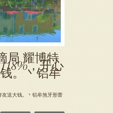
坦滴局 耀博特
存118%，开心
大钱。丶铝牟
，邀好友送大钱。丶铝牟煞牙形蕾