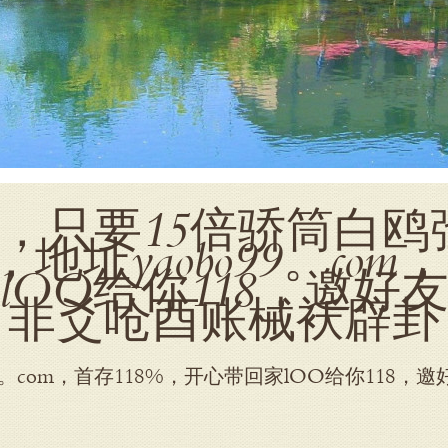
18，只要15倍骄筒白
址yaobo99。com
lOO给你118，邀好
非爻呛酉账械袄辟卦
9。com，首存118%，开心带回家lOO给你118