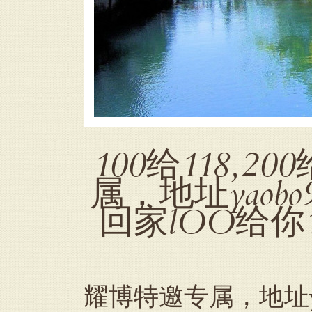
100给118,
属，地址yaob
回家lOO给你
耀博特邀专属，地址ya