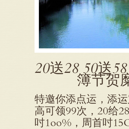
20送28 50送5
簿节贺糜来
特邀你添点运，添运定制
高可领99次，20给28
吋1oo%，周首吋1