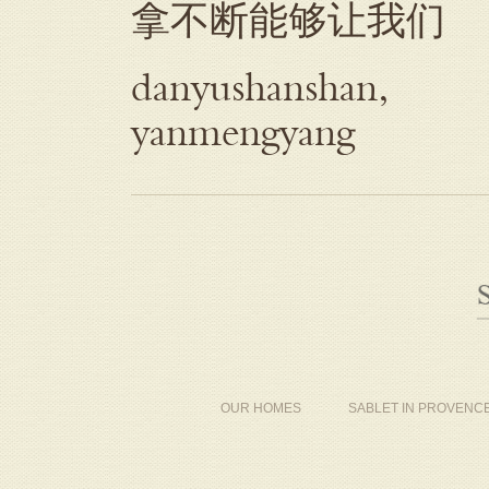
拿不断能够让我们
danyushanshan,
yanmengyang
OUR HOMES
SABLET IN PROVENC