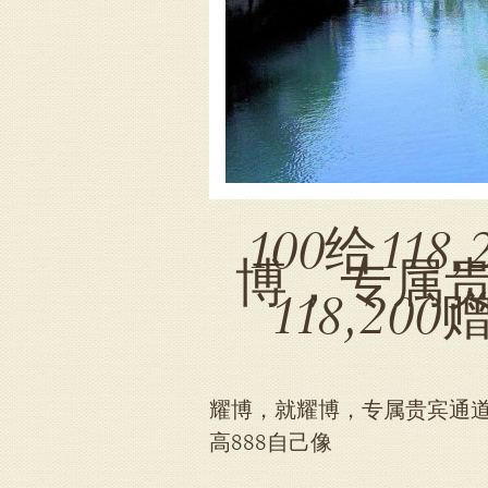
100给11
博，专属贵宾
118,2
耀博，就耀博，专属贵宾通道：ya
高888自己像