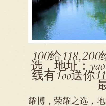
100给118,
选，地址：yao
线有1oo送你1
耀博，荣耀之选，地址