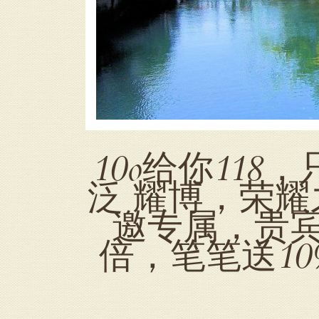
10o给你11
泛 耀博，荣耀之
邀专属，贵宾专
倍，笔笔送10