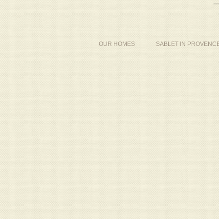
OUR HOMES
SABLET IN PROVENC