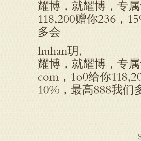
耀博，就耀博，专属贵宾
118,200赠你236
多会
huhan玥,
耀博，就耀博，专属贵
com，1o0给你118
10%，最高888我们