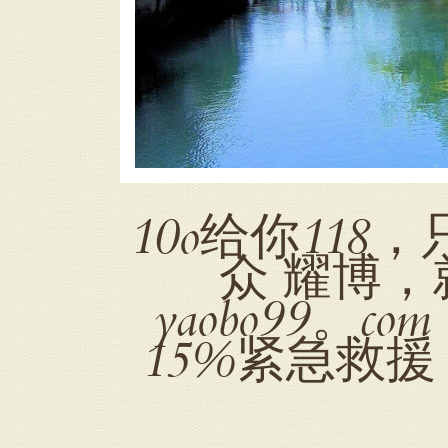
10o给你11
众 耀博
yaobo99。c
15%紧急救援