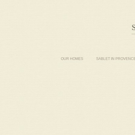
OUR HOMES
SABLET IN PROVENC