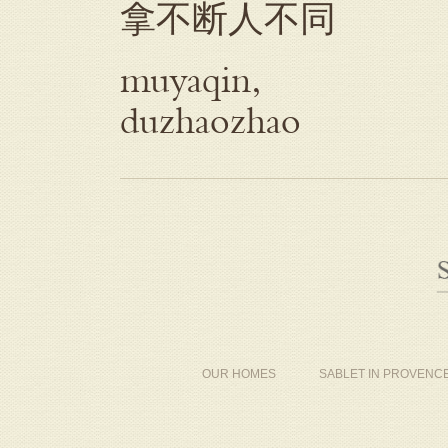
拿不断人不同
muyaqin,
duzhaozhao
OUR HOMES
SABLET IN PROVENC