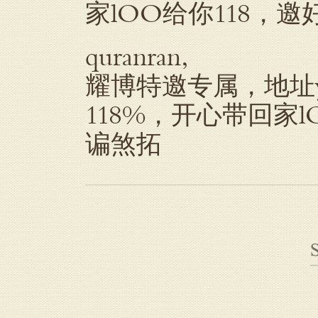
家lOO给你118，
quranran,
耀博特邀专属，地址ya
118%，开心带回家
谝煞拓