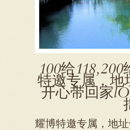
100给118,
特邀专属，地址y
开心带回家lO
耀博特邀专属，地址ya