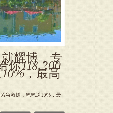
耀博，就耀博，专
你118,200
10%，最高
15%紧急救援，笔笔送10%，最