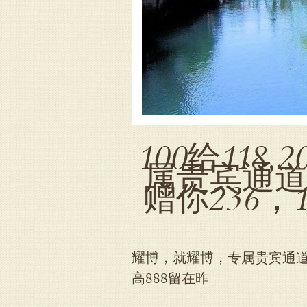
100给118
属贵宾通道：y
赠你236
耀博，就耀博，专属贵宾通道：ya
高888留在昨