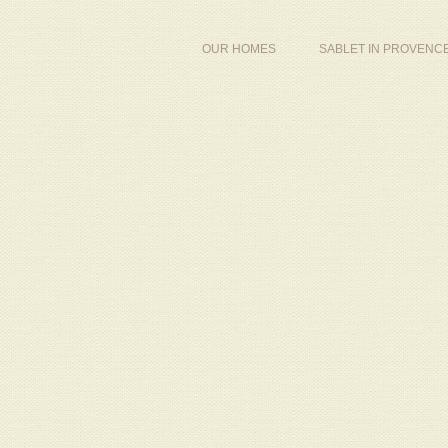
OUR HOMES
SABLET IN PROVENC