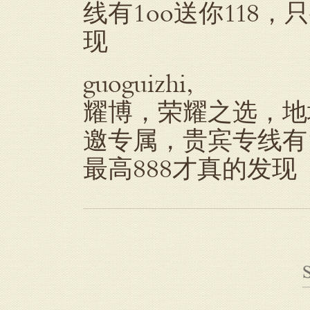
线有1oo送你118，
现
guoguizhi,
耀博，荣耀之选，地址：
邀专属，贵宾专线有1
最高888才真的发现