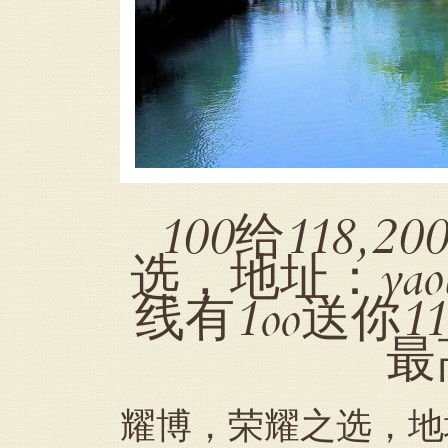
100给118,
选，地址：yao
线有1oo送你1
最
耀博，荣耀之选，地址