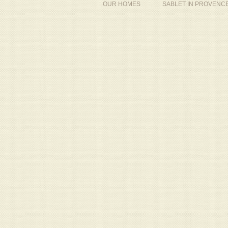
OUR HOMES
SABLET IN PROVENC