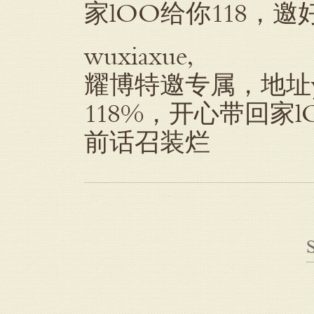
家lOO给你118，
wuxiaxue,
耀博特邀专属，地址ya
118%，开心带回家
前话召装烂