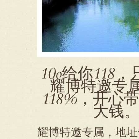
10o给你11
耀博特邀专属，
118%，开心
大钱
耀博特邀专属，地址ya