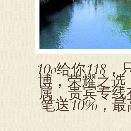
10o给你118
博，荣耀之选，地
属，贵宾专线有
笔送10%，最