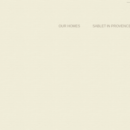
OUR HOMES
SABLET IN PROVENC