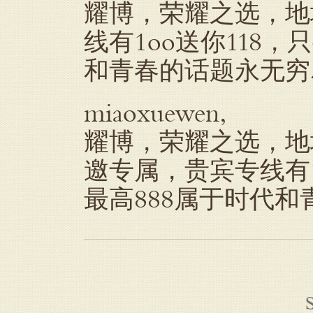
耀博，荣耀之选，地址
线有1oo送你118，
和青春的话题永无穷
miaoxuewen,
耀博，荣耀之选，地址：
邀专属，贵宾专线有1
最高888属于时代