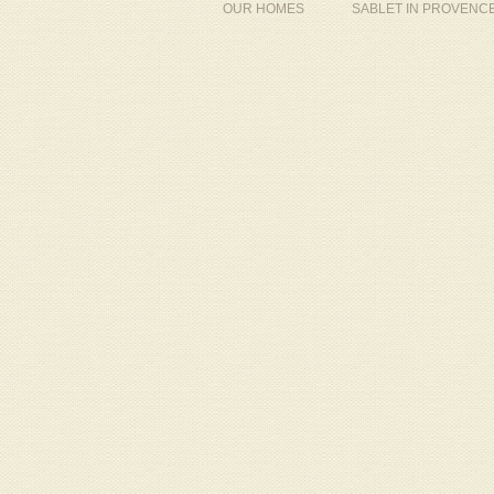
OUR HOMES
SABLET IN PROVENC