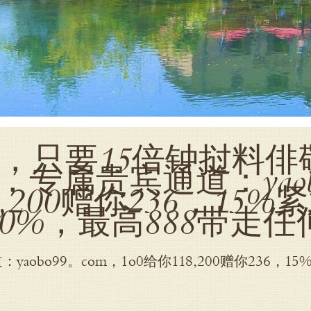
18，只要15倍钟挝料
专属贵宾通道：yaobo
18,200赠你236，15
0%，最高888带走
obo99。com，1o0给你118,200赠你236，