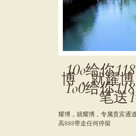
10o给你1
博，就耀博，
1o0给你1
笔送1
耀博，就耀博，专属贵宾通道：ya
高888带走任何停留