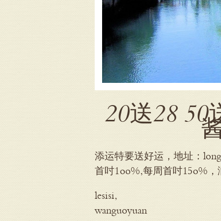
20送28 50
酱
添运特要送好运，地址：longyab
首吋1oo%,每周首吋15o%
lesisi,
wanguoyuan