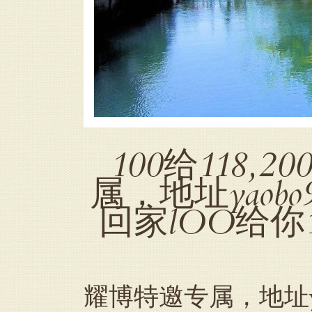
100给118,
属，地址yaob
回家lOO给你
耀博特邀专属，地址ya