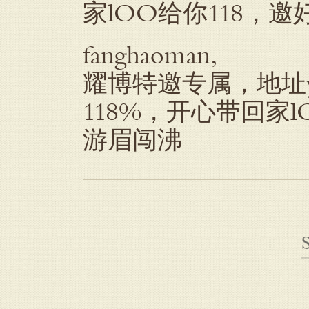
家lOO给你118，
fanghaoman,
耀博特邀专属，地址ya
118%，开心带回家
游眉闯沸