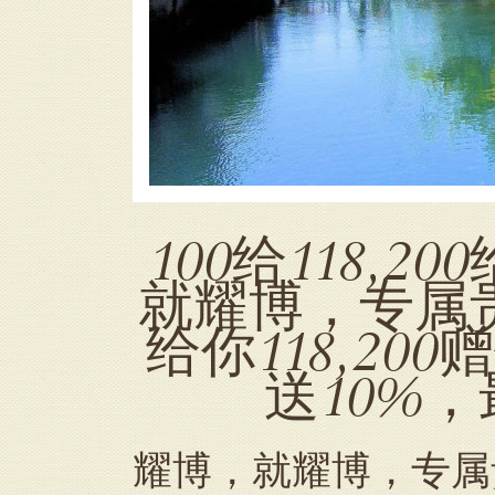
100给118,
就耀博，专属贵宾
给你118,20
送10%
耀博，就耀博，专属贵宾