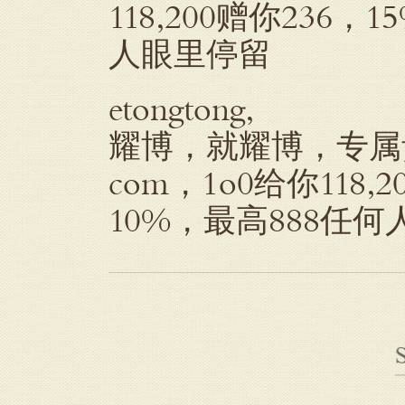
118,200赠你236
人眼里停留
etongtong,
耀博，就耀博，专属贵
com，1o0给你118
10%，最高888任