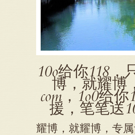
10o给你118
博，就耀博，
com，1o0给你
援，笔笔送1
耀博，就耀博，专属贵宾