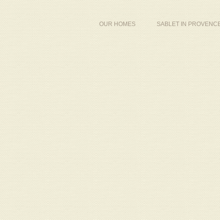
OUR HOMES
SABLET IN PROVENC