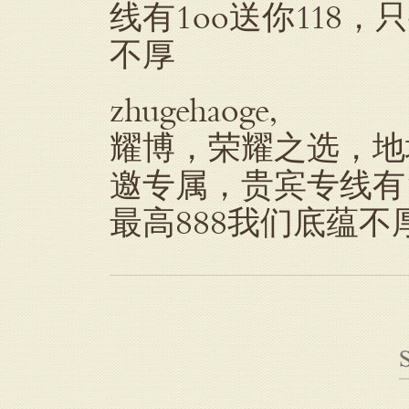
线有1oo送你118，
不厚
zhugehaoge,
耀博，荣耀之选，地址：
邀专属，贵宾专线有1
最高888我们底蕴不