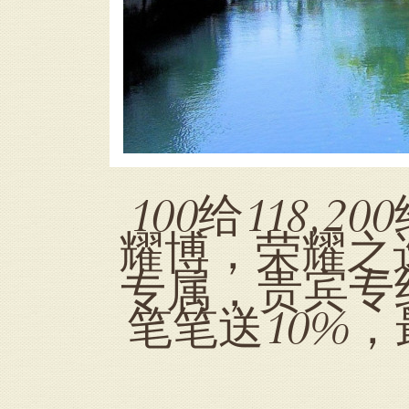
100给118,
耀博，荣耀之选，
专属，贵宾专线
笔笔送10%，