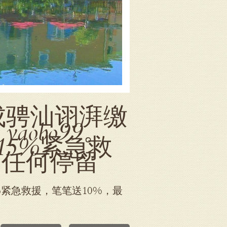
忧成骋汕诩湃缴
obo99。
，15%紧急救
走任何停留
15%紧急救援，笔笔送10%，最