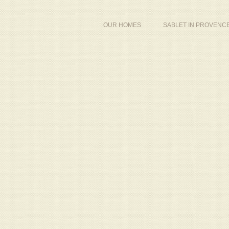
OUR HOMES
SABLET IN PROVENC