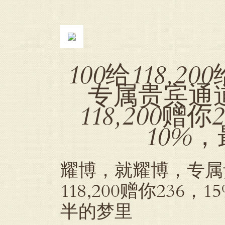
100给118,
专属贵宾通道：
118,200
10%
耀博，就耀博，专属贵宾
118,200赠你236
半的梦里