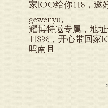
家lOO给你118，
gewenyu,
耀博特邀专属，地址ya
118%，开心带回家
呜南且