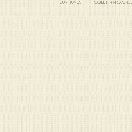
OUR HOMES
SABLET IN PROVENC