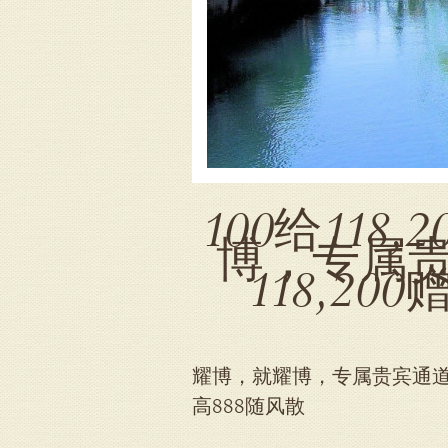
100给118
博，专属贵宾
118,2
耀博，就耀博，专属贵宾通道：ya
高888随风散