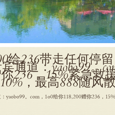
,200给236带走任何
通道：yaobo99。co
00赠你236，15%紧急
10%，最高888随风
obo99。com，1o0给你118,200赠你236，