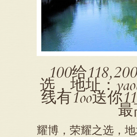
100给118,
选，地址：yao
线有1oo送你1
最
耀博，荣耀之选，地址